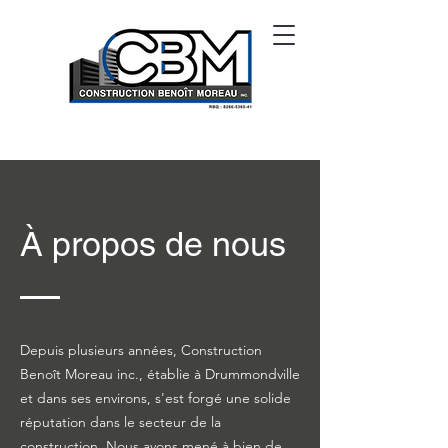
À propos de nous
Depuis plusieurs années, Construction
Benoît Moreau inc., établie à Drummondville
et dans ses environs, s'est forgé une solide
réputation dans le secteur de la
construction. Nous avons mené à bien de