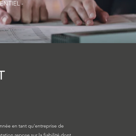
ENTIEL -
T
nnée en tant qu'entreprise de
tion repose sur la fiabilité dont