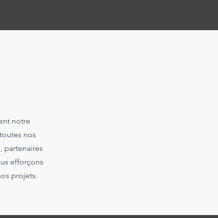
sent notre
toutes nos
, partenaires
ous efforçons
os projets.